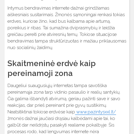
Intymus bendravimas internete dažnai grindžiamas
aiškesniais susitarimais. Žmonės sąmoningai renkasi tokias
erdves, kuriose žino, kad bus kalbama apie artumą,
poreikius ir ribas. Tai sumažina dviprasmybių ir leidžia
greičiau pereiti prie atviresnių temų. Tokiose situacijose
bendravimas tampa struktūrizuotas ir mažiau priklausomas
nuo socialinių žaidimų.
Skaitmeninė erdvė kaip
pereinamoji zona
Daugeliui suaugusiųjų internetas tampa savotiška
pereinamąja zona tarp vidinio pasaulio ir realių santykių.
Čia galima išbandyti atvirumą, geriau pažinti save ir savo
reakcijas, dar prieš pereinant prie gyvų susitikimų.
Neatsitiktinai tokiose erdvėse kaip
www.pazintysxxl.lt/
žmonės dažnai jaučiasi drąsiau kalbėdami apie tai, ko
galbūt dar neišdrįstų pasakyti realiame pokalbyje. Šis
procesas rodo, kad lengvumas internete nėra