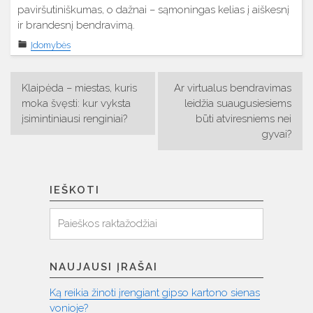
paviršutiniškumas, o dažnai – sąmoningas kelias į aiškesnį
ir brandesnį bendravimą.
Įdomybės
Navigacija
Klaipėda – miestas, kuris
Ar virtualus bendravimas
tarp
moka švęsti: kur vyksta
leidžia suaugusiesiems
įsimintiniausi renginiai?
būti atviresniems nei
įrašų
gyvai?
IEŠKOTI
Ieškoti
Paieška:
NAUJAUSI ĮRAŠAI
Ką reikia žinoti įrengiant gipso kartono sienas
vonioje?