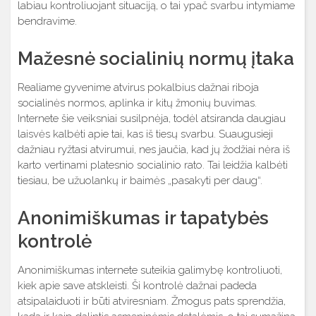
labiau kontroliuojant situaciją, o tai ypač svarbu intymiame
bendravime.
Mažesnė socialinių normų įtaka
Realiame gyvenime atvirus pokalbius dažnai riboja
socialinės normos, aplinka ir kitų žmonių buvimas.
Internete šie veiksniai susilpnėja, todėl atsiranda daugiau
laisvės kalbėti apie tai, kas iš tiesų svarbu. Suaugusieji
dažniau ryžtasi atvirumui, nes jaučia, kad jų žodžiai nėra iš
karto vertinami platesnio socialinio rato. Tai leidžia kalbėti
tiesiau, be užuolankų ir baimės „pasakyti per daug“.
Anonimiškumas ir tapatybės
kontrolė
Anonimiškumas internete suteikia galimybę kontroliuoti,
kiek apie save atskleisti. Ši kontrolė dažnai padeda
atsipalaiduoti ir būti atviresniam. Žmogus pats sprendžia,