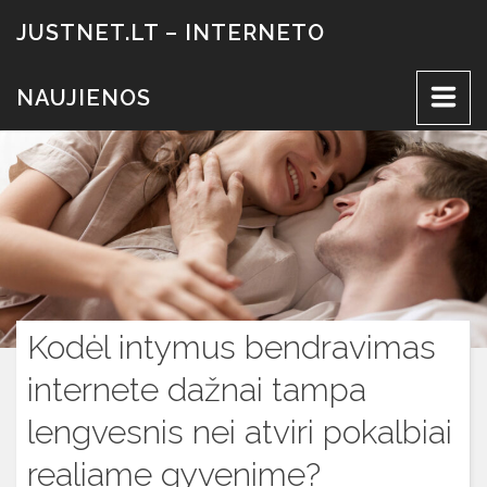
Eiti
JUSTNET.LT – INTERNETO
prie
turinio
NAUJIENOS
Kodėl intymus bendravimas
internete dažnai tampa
lengvesnis nei atviri pokalbiai
realiame gyvenime?