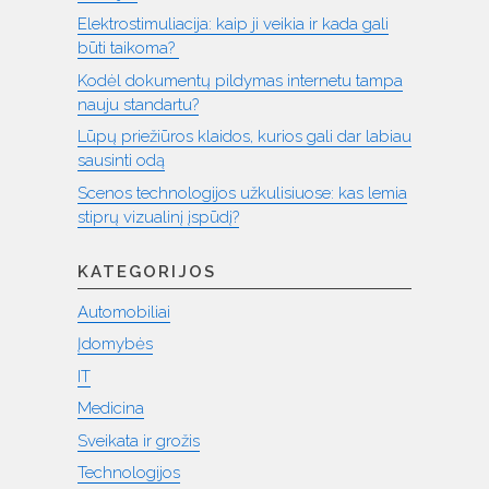
Elektrostimuliacija: kaip ji veikia ir kada gali
būti taikoma?
Kodėl dokumentų pildymas internetu tampa
nauju standartu?
Lūpų priežiūros klaidos, kurios gali dar labiau
sausinti odą
Scenos technologijos užkulisiuose: kas lemia
stiprų vizualinį įspūdį?
KATEGORIJOS
Automobiliai
Įdomybės
IT
Medicina
Sveikata ir grožis
Technologijos