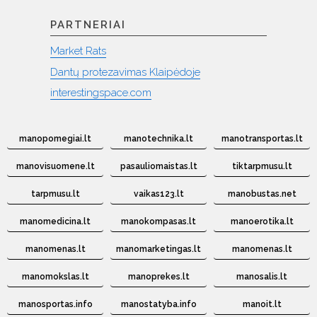
PARTNERIAI
Market Rats
Dantų protezavimas Klaipėdoje
interestingspace.com
manopomegiai.lt
manotechnika.lt
manotransportas.lt
manovisuomene.lt
pasauliomaistas.lt
tiktarpmusu.lt
tarpmusu.lt
vaikas123.lt
manobustas.net
manomedicina.lt
manokompasas.lt
manoerotika.lt
manomenas.lt
manomarketingas.lt
manomenas.lt
manomokslas.lt
manoprekes.lt
manosalis.lt
manosportas.info
manostatyba.info
manoit.lt