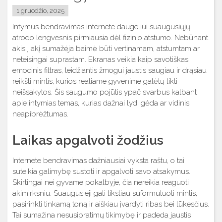
1 gruodžio, 2025
Intymus bendravimas internete daugeliui suaugusiųjų
atrodo lengvesnis pirmiausia dėl fizinio atstumo. Nebūnant
akis į akį sumažėja baimė būti vertinamam, atstumtam ar
neteisingai suprastam. Ekranas veikia kaip savotiškas
emocinis filtras, leidžiantis žmogui jaustis saugiau ir drąsiau
reikšti mintis, kurios realiame gyvenime galėtų likti
neišsakytos. Šis saugumo pojūtis ypač svarbus kalbant
apie intymias temas, kurias dažnai lydi gėda ar vidinis
neapibrėžtumas.
Laikas apgalvoti žodžius
Internete bendravimas dažniausiai vyksta raštu, o tai
suteikia galimybę sustoti ir apgalvoti savo atsakymus.
Skirtingai nei gyvame pokalbyje, čia nereikia reaguoti
akimirksniu. Suaugusieji gali tiksliau suformuluoti mintis,
pasirinkti tinkamą toną ir aiškiau įvardyti ribas bei lūkesčius.
Tai sumažina nesusipratimų tikimybę ir padeda jaustis