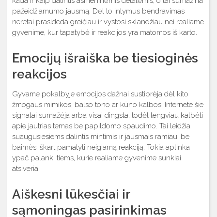
kada ir kaip dalintis asmeninėmis detalėmis, o tai sumažina
pažeidžiamumo jausmą. Dėl to intymus bendravimas
neretai prasideda greičiau ir vystosi sklandžiau nei realiame
gyvenime, kur tapatybė ir reakcijos yra matomos iš karto.
Emocijų išraiška be tiesioginės
reakcijos
Gyvame pokalbyje emocijos dažnai sustiprėja dėl kito
žmogaus mimikos, balso tono ar kūno kalbos. Internete šie
signalai sumažėja arba visai dingsta, todėl lengviau kalbėti
apie jautrias temas be papildomo spaudimo. Tai leidžia
suaugusiesiems dalintis mintimis ir jausmais ramiau, be
baimės iškart pamatyti neigiamą reakciją. Tokia aplinka
ypač palanki tiems, kurie realiame gyvenime sunkiai
atsiveria.
Aiškesni lūkesčiai ir
sąmoningas pasirinkimas