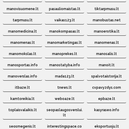
manovisuomene.lt
pasauliomaistas.lt
tiktarpmusu.lt
tarpmusu.lt
vaikas123.lt
manobustas.net
manomedicina.lt
manokompasas.lt
manoerotika.lt
manomenas.lt
manomarketingas.lt
manomenas.lt
manomokslas.lt
manoprekes.lt
manosalis.lt
manosportas.info
manostatyba.info
manoit.lt
manoverslas.info
mada123.lt
spalvotaistorija.lt
itbaze.lt
tnews.lt
cvpavyzdys.com
kamtoreikia.lt
weboaze.lt
epbaze.lt
toplaisvalaikis.lt
seopaslaugosverslui.
kasyraseo.info
lt
seosmegenis.lt
interestingspace.co
eksportuoju.lt