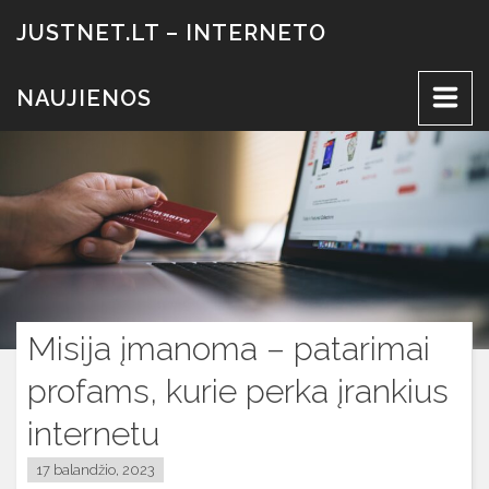
Eiti
JUSTNET.LT – INTERNETO
prie
turinio
NAUJIENOS
Misija įmanoma – patarimai
profams, kurie perka įrankius
internetu
17 balandžio, 2023