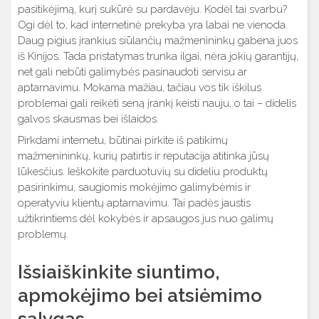
pasitikėjimą, kurį sukūrė su pardavėju. Kodėl tai svarbu?
Ogi dėl to, kad internetinė prekyba yra labai ne vienoda.
Daug pigius įrankius siūlančių mažmenininkų gabena juos
iš Kinijos. Tada pristatymas trunka ilgai, nėra jokių garantijų,
net gali nebūti galimybės pasinaudoti servisu ar
aptarnavimu. Mokama mažiau, tačiau vos tik iškilus
problemai gali reikėti seną įrankį keisti nauju, o tai – didelis
galvos skausmas bei išlaidos.
Pirkdami internetu, būtinai pirkite iš patikimų
mažmenininkų, kurių patirtis ir reputacija atitinka jūsų
lūkesčius. Ieškokite parduotuvių su dideliu produktų
pasirinkimu, saugiomis mokėjimo galimybėmis ir
operatyviu klientų aptarnavimu. Tai padės jaustis
užtikrintiems dėl kokybės ir apsaugos jus nuo galimų
problemų.
Išsiaiškinkite siuntimo,
apmokėjimo bei atsiėmimo
sąlygas