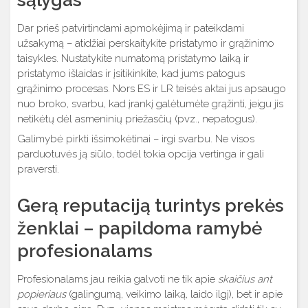
Dar prieš patvirtindami apmokėjimą ir pateikdami
užsakymą – atidžiai perskaitykite pristatymo ir grąžinimo
taisykles. Nustatykite numatomą pristatymo laiką ir
pristatymo išlaidas ir įsitikinkite, kad jums patogus
grąžinimo procesas. Nors ES ir LR teisės aktai jus apsaugo
nuo broko, svarbu, kad įrankį galėtumėte grąžinti, jeigu jis
netikėtų dėl asmeninių priežasčių (pvz., nepatogus).
Galimybė pirkti išsimokėtinai – irgi svarbu. Ne visos
parduotuvės ją siūlo, todėl tokia opcija vertinga ir gali
praversti.
Gerą reputaciją turintys prekės
ženklai – papildoma ramybė
profesionalams
Profesionalams jau reikia galvoti ne tik apie
skaičius ant
popieriaus
(galingumą, veikimo laiką, laido ilgį), bet ir apie