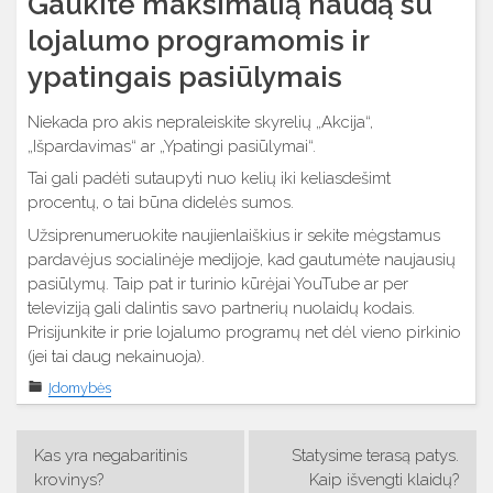
Gaukite maksimalią naudą su
lojalumo programomis ir
ypatingais pasiūlymais
Niekada pro akis nepraleiskite skyrelių „Akcija“,
„Išpardavimas“ ar „Ypatingi pasiūlymai“.
Tai gali padėti sutaupyti nuo kelių iki keliasdešimt
procentų, o tai būna didelės sumos.
Užsiprenumeruokite naujienlaiškius ir sekite mėgstamus
pardavėjus socialinėje medijoje, kad gautumėte naujausių
pasiūlymų. Taip pat ir turinio kūrėjai YouTube ar per
televiziją gali dalintis savo partnerių nuolaidų kodais.
Prisijunkite ir prie lojalumo programų net dėl vieno pirkinio
(jei tai daug nekainuoja).
Įdomybės
Navigacija
Kas yra negabaritinis
Statysime terasą patys.
tarp
krovinys?
Kaip išvengti klaidų?