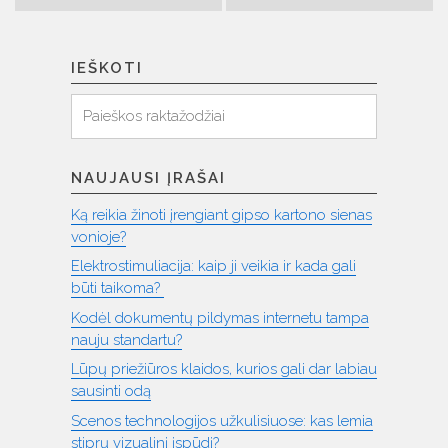
įrašų
IEŠKOTI
Ieškoti
Paieška:
NAUJAUSI ĮRAŠAI
Ką reikia žinoti įrengiant gipso kartono sienas
vonioje?
Elektrostimuliacija: kaip ji veikia ir kada gali
būti taikoma?
Kodėl dokumentų pildymas internetu tampa
nauju standartu?
Lūpų priežiūros klaidos, kurios gali dar labiau
sausinti odą
Scenos technologijos užkulisiuose: kas lemia
stiprų vizualinį įspūdį?