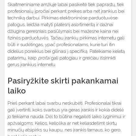
Skaitmeniniame amžiuje labai pasikeitė tiek paprastų, tiek
profesionalų įpročiai perkant prekes arba net įrankius bei
techniką darbui. Pirkimas elektroninėse parduotuvėse
patogus, leidžia matyti platesnį asortimentą ir dažnai
džiugina geresniais pasiūlymais bei mažesne kaina nei
fizinės parduotuvės. Tačiau įrankių pirkimas internetu gali
būti ir sudėtingas, ypač profesionalams, kurie turi itin
didelius poreikius bei gilinasi į specifiką. Pateikiame keletą
patarimų, kaip
profai
gali patogiau ir greičiau išsirinkti
gerus įrankius internetu.
Pasiryžkite skirti pakankamai
laiko
Prieš perkant labai svarbu neskubėti. Profesionalai tikrai
gali įvertinti, koks svarbus yra geras įrankis ir kokia didelė
jo teikiama nauda. Dėl to būtina negailėti laiko lyginimui ir
apžvalgoms. Kelios, keliolika ar net keliasdešimt skirtų
minučių atsipirks su kaupu, nes įrankis tarnaus, ko gero,