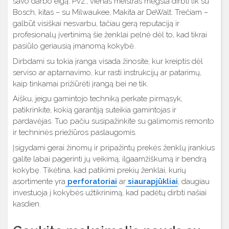
savo darbo eigą. Pvz., vienas meistras mėgsta dirbti tik su
Bosch, kitas – su Milwaukee, Makita ar DeWalt. Trečiam –
galbūt visiškai nesvarbu, tačiau gerą reputaciją ir
profesionalų įvertinimą šie ženklai pelnė dėl to, kad tikrai
pasiūlo geriausią įmanomą kokybė.
Dirbdami su tokia įranga visada žinosite, kur kreiptis dėl
serviso ar aptarnavimo, kur rasti instrukcijų ar patarimų,
kaip tinkamai prižiūrėti įrangą bei ne tik.
Aišku, jeigu gamintojo techniką perkate pirmąsyk,
patikrinkite, kokią garantiją suteikia gamintojas ir
pardavėjas. Tuo pačiu susipažinkite su galimomis remonto
ir techninės priežiūros paslaugomis.
Įsigydami gerai žinomų ir pripažintų prekės ženklų įrankius
galite labai pagerinti jų veikimą, ilgaamžiškumą ir bendrą
kokybę. Tikėtina, kad patikimi prekių ženklai, kurių
asortimente yra
perforatoriai
ar
siaurapjūkliai
, daugiau
investuoja į kokybės užtikrinimą, kad padėtų dirbti našiai
kasdien.