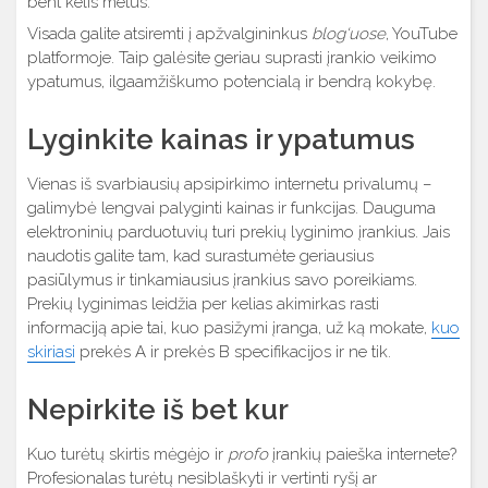
bent kelis metus.
Visada galite atsiremti į apžvalgininkus
blog‘uose
, YouTube
platformoje. Taip galėsite geriau suprasti įrankio veikimo
ypatumus, ilgaamžiškumo potencialą ir bendrą kokybę.
Lyginkite kainas ir ypatumus
Vienas iš svarbiausių apsipirkimo internetu privalumų –
galimybė lengvai palyginti kainas ir funkcijas. Dauguma
elektroninių parduotuvių turi prekių lyginimo įrankius. Jais
naudotis galite tam, kad surastumėte geriausius
pasiūlymus ir tinkamiausius įrankius savo poreikiams.
Prekių lyginimas leidžia per kelias akimirkas rasti
informaciją apie tai, kuo pasižymi įranga, už ką mokate,
kuo
skiriasi
prekės A ir prekės B specifikacijos ir ne tik.
Nepirkite iš bet kur
Kuo turėtų skirtis mėgėjo ir
profo
įrankių paieška internete?
Profesionalas turėtų nesiblaškyti ir vertinti ryšį ar