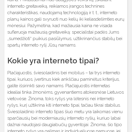
interneto greitaveiką, reikiamos įrangos technines
charakteristikas, naudojamą technologiją ir t. t., interneto
planų kainos gali svyruoti nuo kelių iki keliasdešimties eurų
mėnesiui. Pažymėtina, kad mažiausia kaina ne visada
sufleruoja mažiausią greitaveiką: specialistai padės Jums
„sumedžioti“ puikius pasiūlymus, užtikrinančius stabilų bei
spartų interneto ryšį Jūsų namams.
Kokie yra interneto tipai?
Plačiajuostis, šviesolaidinis bei mobilus – tai trys interneto
tipai, kuriuos, įvertinus kiek ankščiau paminėtus kriterijus,
galite išsirinkti savo namams. Plačiajuostis internetas
idealiai tinka žmonėms, gyvenantiems atokesnėse Lietuvos
vietovėse. Žinoma, toks ryšys yra lėtesnis nei interneto
ryšys, kurį užtikrina kiti interneto tipai, tačiau tikrai stabilus.
Šviesolaidinio interneto tipas šiuo metu yra laikomas vienu
sparčiausių bei moderniausių interneto ryšių, kuriuo labai
dažnai naudojasi daugiabučių gyventojai. Žinoma, šio tipo
interneto ryšys yra galimas ir individualiuose namuose, jei