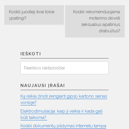
Navigacija
Kodėl juodieji ikrai tokie
Kodėl rekomenduojama
tarp
ypatingi?
moterims dėvėti
seksualius apatinius
įrašų
drabužius?
IEŠKOTI
Ieškoti
Paieška:
NAUJAUSI ĮRAŠAI
Ką reikia žinoti įrengiant gipso kartono sienas
vonioje?
Elektrostimuliacija: kaip ji veikia ir kada gali
būti taikoma?
Kodėl dokumentų pildymas internetu tampa