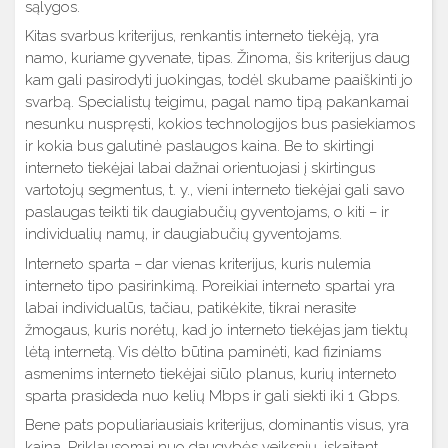
sąlygos.
Kitas svarbus kriterijus, renkantis interneto tiekėją, yra
namo, kuriame gyvenate, tipas. Žinoma, šis kriterijus daug
kam gali pasirodyti juokingas, todėl skubame paaiškinti jo
svarbą. Specialistų teigimu, pagal namo tipą pakankamai
nesunku nuspręsti, kokios technologijos bus pasiekiamos
ir kokia bus galutinė paslaugos kaina. Be to skirtingi
interneto tiekėjai labai dažnai orientuojasi į skirtingus
vartotojų segmentus, t. y., vieni interneto tiekėjai gali savo
paslaugas teikti tik daugiabučių gyventojams, o kiti – ir
individualių namų, ir daugiabučių gyventojams.
Interneto sparta – dar vienas kriterijus, kuris nulemia
interneto tipo pasirinkimą. Poreikiai interneto spartai yra
labai individualūs, tačiau, patikėkite, tikrai nerasite
žmogaus, kuris norėtų, kad jo interneto tiekėjas jam tiektų
lėtą internetą. Vis dėlto būtina paminėti, kad fiziniams
asmenims interneto tiekėjai siūlo planus, kurių interneto
sparta prasideda nuo kelių Mbps ir gali siekti iki 1 Gbps.
Bene pats populiariausiais kriterijus, dominantis visus, yra
kaina. Priklausomai nuo daugybės veiksnių, įskaitant