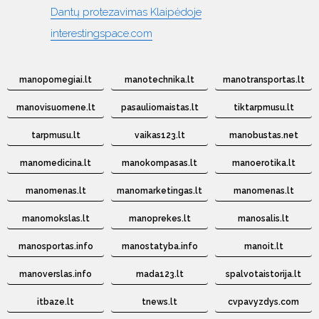
Dantų protezavimas Klaipėdoje
interestingspace.com
manopomegiai.lt
manotechnika.lt
manotransportas.lt
manovisuomene.lt
pasauliomaistas.lt
tiktarpmusu.lt
tarpmusu.lt
vaikas123.lt
manobustas.net
manomedicina.lt
manokompasas.lt
manoerotika.lt
manomenas.lt
manomarketingas.lt
manomenas.lt
manomokslas.lt
manoprekes.lt
manosalis.lt
manosportas.info
manostatyba.info
manoit.lt
manoverslas.info
mada123.lt
spalvotaistorija.lt
itbaze.lt
tnews.lt
cvpavyzdys.com