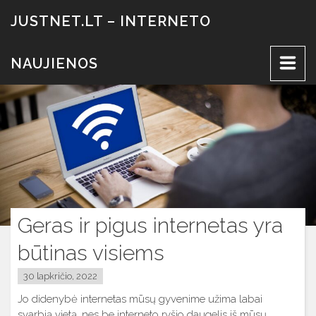
Eiti
JUSTNET.LT – INTERNETO
prie
turinio
NAUJIENOS
Geras ir pigus internetas yra
būtinas visiems
30 lapkričio, 2022
Jo didenybė internetas mūsų gyvenime užima labai
svarbią vietą, nes be interneto ryšio daugelis iš mūsų