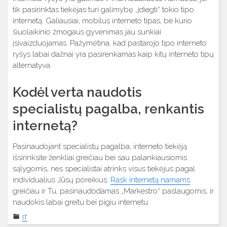
tik pasirinktas tiekėjas turi galimybę „įdiegti“ tokio tipo
internetą. Galiausiai, mobilus interneto tipas, be kurio
šiuolaikinio žmogaus gyvenimas jau sunkiai
įsivaizduojamas. Pažymėtina, kad pastarojo tipo interneto
ryšys labai dažnai yra pasirenkamas kaip kitų interneto tipų
alternatyva.
Kodėl verta naudotis
specialistų pagalba, renkantis
internetą?
Pasinaudojant specialistų pagalba, interneto tiekėją
išsirinksite ženkliai greičiau bei sau palankiausiomis
sąlygomis, nes specialistai atrinks visus tiekėjus pagal
individualius Jūsų poreikius.
Rask internetą namams
greičiau ir Tu, pasinaudodamas „Markestro“ paslaugomis, ir
naudokis labai greitu bei pigiu internetu.
IT