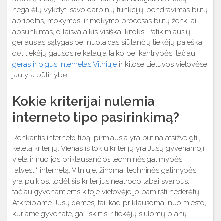
negalėtų vykdyti savo darbinių funkcijų, bendravimas būtų
apribotas, mokymosi ir mokymo procesas būtų ženkliai
apsunkintas, o laisvalaikis visiškai kitoks. Patikimiausių,
geriausias sąlygas bei nuolaidas siūlančių tiekėjų paieška
dėl tiekėjų gausos reikalauja laiko bei kantrybės, tačiau
geras ir pigus internetas Vilniuje
ir kitose Lietuvos vietovėse
jau yra būtinybė.
Kokie kriterijai nulemia
interneto tipo pasirinkimą?
Renkantis interneto tipą, pirmiausia yra būtina atsižvelgti į
keletą kriterijų. Vienas iš tokių kriterijų yra Jūsų gyvenamoji
vieta ir nuo jos priklausančios techninės galimybės
„atvesti“ internetą. Vilniuje, žinoma, techninės galimybės
yra puikios, todėl šis kriterijus neatrodo labai svarbus,
tačiau gyvenantiems kitoje vietovėje jo pamiršti nederėtų.
Atkreipiame Jūsų dėmesį tai, kad priklausomai nuo miesto,
kuriame gyvenate, gali skirtis ir tiekėjų siūlomų planų