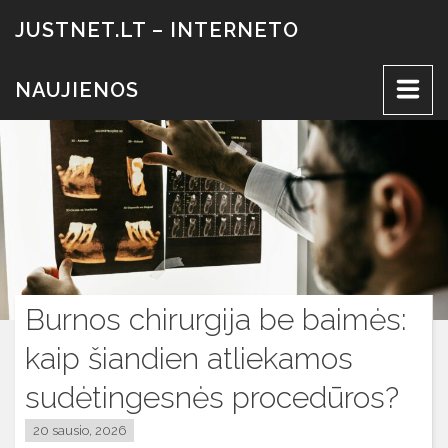
Eiti
JUSTNET.LT – INTERNETO
prie
turinio
NAUJIENOS
Burnos chirurgija be baimės:
kaip šiandien atliekamos
sudėtingesnės procedūros?
20 sausio, 2026