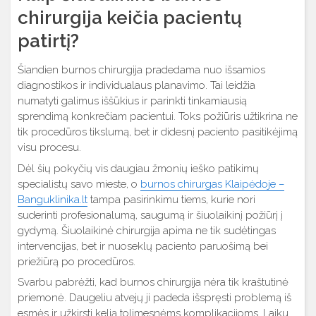
chirurgija keičia pacientų
patirtį?
Šiandien burnos chirurgija pradedama nuo išsamios
diagnostikos ir individualaus planavimo. Tai leidžia
numatyti galimus iššūkius ir parinkti tinkamiausią
sprendimą konkrečiam pacientui. Toks požiūris užtikrina ne
tik procedūros tikslumą, bet ir didesnį paciento pasitikėjimą
visu procesu.
Dėl šių pokyčių vis daugiau žmonių ieško patikimų
specialistų savo mieste, o
burnos chirurgas Klaipėdoje –
Banguklinika.lt
tampa pasirinkimu tiems, kurie nori
suderinti profesionalumą, saugumą ir šiuolaikinį požiūrį į
gydymą. Šiuolaikinė chirurgija apima ne tik sudėtingas
intervencijas, bet ir nuoseklų paciento paruošimą bei
priežiūrą po procedūros.
Svarbu pabrėžti, kad burnos chirurgija nėra tik kraštutinė
priemonė. Daugeliu atvejų ji padeda išspręsti problemą iš
esmės ir užkirsti kelią tolimesnėms komplikacijoms. Laiku