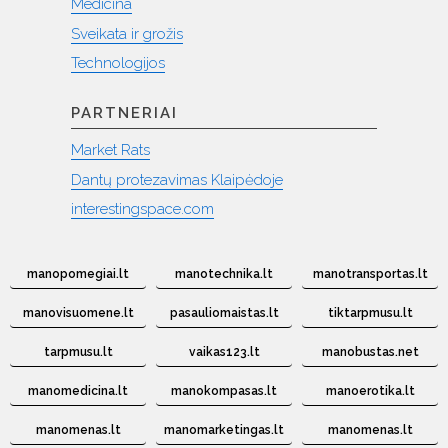
Medicina
Sveikata ir grožis
Technologijos
PARTNERIAI
Market Rats
Dantų protezavimas Klaipėdoje
interestingspace.com
manopomegiai.lt
manotechnika.lt
manotransportas.lt
manovisuomene.lt
pasauliomaistas.lt
tiktarpmusu.lt
tarpmusu.lt
vaikas123.lt
manobustas.net
manomedicina.lt
manokompasas.lt
manoerotika.lt
manomenas.lt
manomarketingas.lt
manomenas.lt