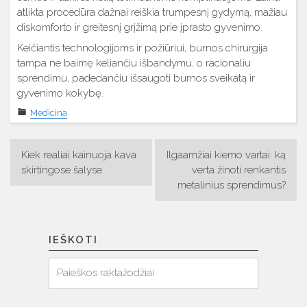
atlikta procedūra dažnai reiškia trumpesnį gydymą, mažiau
diskomforto ir greitesnį grįžimą prie įprasto gyvenimo.
Keičiantis technologijoms ir požiūriui, burnos chirurgija
tampa ne baimę keliančiu išbandymu, o racionaliu
sprendimu, padedančiu išsaugoti burnos sveikatą ir
gyvenimo kokybę.
Medicina
Navigacija
Kiek realiai kainuoja kava
Ilgaamžiai kiemo vartai: ką
tarp
skirtingose šalyse
verta žinoti renkantis
metalinius sprendimus?
įrašų
IEŠKOTI
Ieškoti
Paieška: