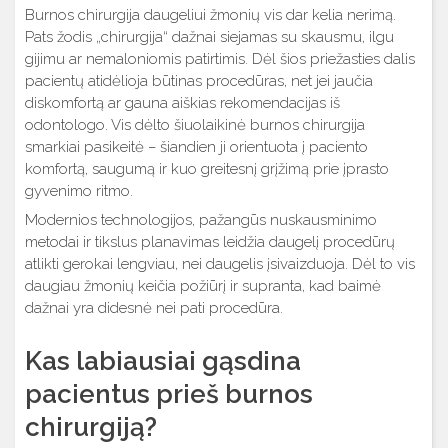
Burnos chirurgija daugeliui žmonių vis dar kelia nerimą.
Pats žodis „chirurgija“ dažnai siejamas su skausmu, ilgu
gijimu ar nemaloniomis patirtimis. Dėl šios priežasties dalis
pacientų atidėlioja būtinas procedūras, net jei jaučia
diskomfortą ar gauna aiškias rekomendacijas iš
odontologo. Vis dėlto šiuolaikinė burnos chirurgija
smarkiai pasikeitė – šiandien ji orientuota į paciento
komfortą, saugumą ir kuo greitesnį grįžimą prie įprasto
gyvenimo ritmo.
Modernios technologijos, pažangūs nuskausminimo
metodai ir tikslus planavimas leidžia daugelį procedūrų
atlikti gerokai lengviau, nei daugelis įsivaizduoja. Dėl to vis
daugiau žmonių keičia požiūrį ir supranta, kad baimė
dažnai yra didesnė nei pati procedūra.
Kas labiausiai gąsdina
pacientus prieš burnos
chirurgiją?