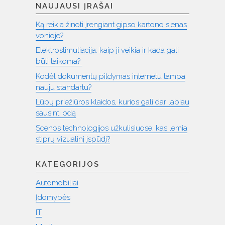
NAUJAUSI ĮRAŠAI
Ką reikia žinoti įrengiant gipso kartono sienas
vonioje?
Elektrostimuliacija: kaip ji veikia ir kada gali
būti taikoma?
Kodėl dokumentų pildymas internetu tampa
nauju standartu?
Lūpų priežiūros klaidos, kurios gali dar labiau
sausinti odą
Scenos technologijos užkulisiuose: kas lemia
stiprų vizualinį įspūdį?
KATEGORIJOS
Automobiliai
Įdomybės
IT