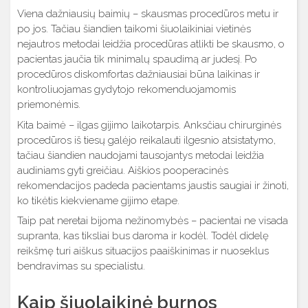
Viena dažniausių baimių – skausmas procedūros metu ir
po jos. Tačiau šiandien taikomi šiuolaikiniai vietinės
nejautros metodai leidžia procedūras atlikti be skausmo, o
pacientas jaučia tik minimalų spaudimą ar judesį. Po
procedūros diskomfortas dažniausiai būna laikinas ir
kontroliuojamas gydytojo rekomenduojamomis
priemonėmis.
Kita baimė – ilgas gijimo laikotarpis. Anksčiau chirurginės
procedūros iš tiesų galėjo reikalauti ilgesnio atsistatymo,
tačiau šiandien naudojami tausojantys metodai leidžia
audiniams gyti greičiau. Aiškios pooperacinės
rekomendacijos padeda pacientams jaustis saugiai ir žinoti,
ko tikėtis kiekviename gijimo etape.
Taip pat neretai bijoma nežinomybės – pacientai ne visada
supranta, kas tiksliai bus daroma ir kodėl. Todėl didelę
reikšmę turi aiškus situacijos paaiškinimas ir nuoseklus
bendravimas su specialistu.
Kaip šiuolaikinė burnos