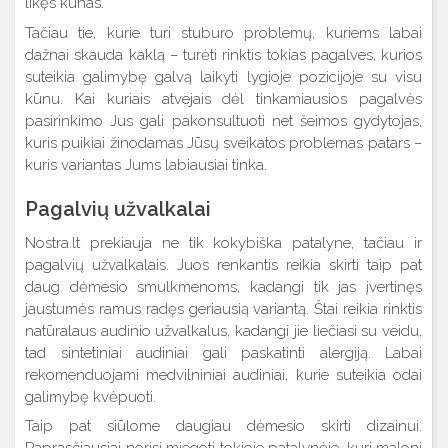
likęs kūnas.
Tačiau tie, kurie turi stuburo problemų, kuriems labai
dažnai skauda kaklą – turėti rinktis tokias pagalves, kurios
suteikia galimybę galvą laikyti lygioje pozicijoje su visu
kūnu. Kai kuriais atvejais dėl tinkamiausios pagalvės
pasirinkimo Jus gali pakonsultuoti net šeimos gydytojas,
kuris puikiai žinodamas Jūsų sveikatos problemas patars –
kuris variantas Jums labiausiai tinka.
Pagalvių užvalkalai
Nostra.lt prekiauja ne tik kokybiška patalyne, tačiau ir
pagalvių užvalkalais. Juos renkantis reikia skirti taip pat
daug dėmesio smulkmenoms, kadangi tik jas įvertinęs
jaustumės ramus radęs geriausią variantą. Štai reikia rinktis
natūralaus audinio užvalkalus, kadangi jie liečiasi su veidu,
tad sintetiniai audiniai gali paskatinti alergiją. Labai
rekomenduojami medvilniniai audiniai, kurie suteikia odai
galimybę kvėpuoti.
Taip pat siūlome daugiau dėmesio skirti dizainui.