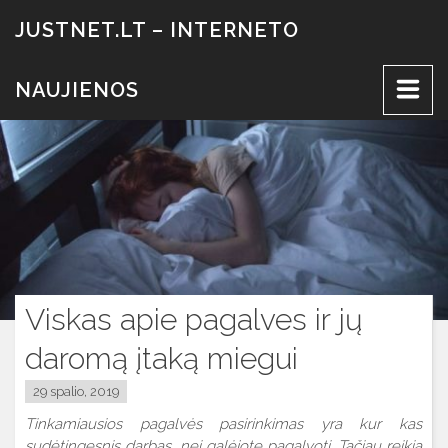
Eiti
JUSTNET.LT – INTERNETO
prie
turinio
NAUJIENOS
Viskas apie pagalves ir jų
daromą įtaką miegui
29 spalio, 2019
Tinkamiausios pagalvės pasirinkimas yra kur kas
sudėtingesnis darbas, nei galėjote pagalvoti. Tačiau reikia