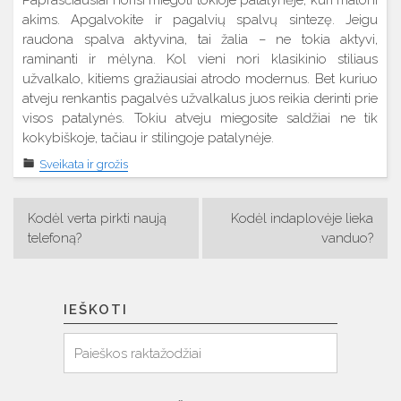
Paprasčiausiai norisi miegoti tokioje patalynėje, kuri maloni
akims. Apgalvokite ir pagalvių spalvų sintezę. Jeigu
raudona spalva aktyvina, tai žalia – ne tokia aktyvi,
raminanti ir mėlyna. Kol vieni nori klasikinio stiliaus
užvalkalo, kitiems gražiausiai atrodo modernus. Bet kuriuo
atveju renkantis pagalvės užvalkalus juos reikia derinti prie
visos patalynės. Tokiu atveju miegosite saldžiai ne tik
kokybiškoje, tačiau ir stilingoje patalynėje.
Sveikata ir grožis
Navigacija
Kodėl verta pirkti naują
Kodėl indaplovėje lieka
tarp
telefoną?
vanduo?
įrašų
IEŠKOTI
Ieškoti
Paieška: