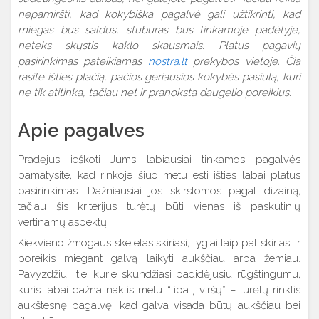
nepamiršti, kad kokybiška pagalvė gali užtikrinti, kad
miegas bus saldus, stuburas bus tinkamoje padėtyje,
neteks skųstis kaklo skausmais. Platus pagavių
pasirinkimas pateikiamas
nostra.lt
prekybos vietoje. Čia
rasite išties plačią, pačios geriausios kokybės pasiūlą, kuri
ne tik atitinka, tačiau net ir pranoksta daugelio poreikius.
Apie pagalves
Pradėjus ieškoti Jums labiausiai tinkamos pagalvės
pamatysite, kad rinkoje šiuo metu esti išties labai platus
pasirinkimas. Dažniausiai jos skirstomos pagal dizainą,
tačiau šis kriterijus turėtų būti vienas iš paskutinių
vertinamų aspektų.
Kiekvieno žmogaus skeletas skiriasi, lygiai taip pat skiriasi ir
poreikis miegant galvą laikyti aukščiau arba žemiau.
Pavyzdžiui, tie, kurie skundžiasi padidėjusiu rūgštingumu,
kuris labai dažna naktis metu “lipa į viršų” – turėtų rinktis
aukštesnę pagalvę, kad galva visada būtų aukščiau bei