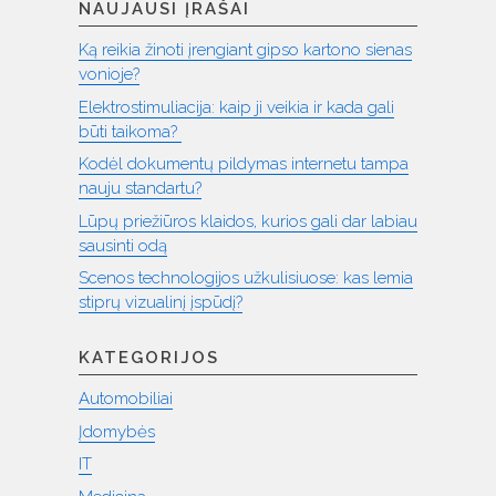
NAUJAUSI ĮRAŠAI
Ką reikia žinoti įrengiant gipso kartono sienas
vonioje?
Elektrostimuliacija: kaip ji veikia ir kada gali
būti taikoma?
Kodėl dokumentų pildymas internetu tampa
nauju standartu?
Lūpų priežiūros klaidos, kurios gali dar labiau
sausinti odą
Scenos technologijos užkulisiuose: kas lemia
stiprų vizualinį įspūdį?
KATEGORIJOS
Automobiliai
Įdomybės
IT