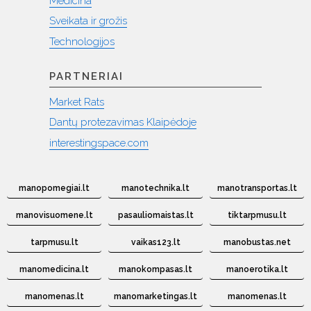
Medicina
Sveikata ir grožis
Technologijos
PARTNERIAI
Market Rats
Dantų protezavimas Klaipėdoje
interestingspace.com
manopomegiai.lt
manotechnika.lt
manotransportas.lt
manovisuomene.lt
pasauliomaistas.lt
tiktarpmusu.lt
tarpmusu.lt
vaikas123.lt
manobustas.net
manomedicina.lt
manokompasas.lt
manoerotika.lt
manomenas.lt
manomarketingas.lt
manomenas.lt