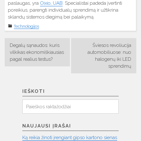
paslaugas, yra
Oixio, UAB
. Specialistai padeda įvertinti
poreikius, parengti individualų sprendimą ir užtikrina
sklandų sistemos diegimą bei palaikymą.
Technologijos
Navigacija
Degalų sąnaudos: kuris
Šviesos revoliucija
tarp
vilkikas ekonomiškiausias
automobiliuose: nuo
pagal realius testus?
halogenų iki LED
įrašų
sprendimų
IEŠKOTI
Ieškoti
Paieška:
NAUJAUSI ĮRAŠAI
Ką reikia žinoti įrengiant gipso kartono sienas