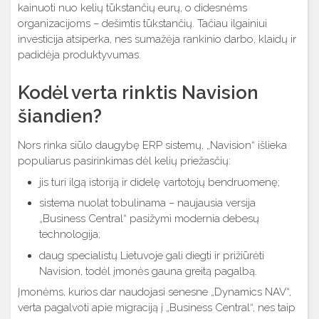
kainuoti nuo kelių tūkstančių eurų, o didesnėms
organizacijoms – dešimtis tūkstančių. Tačiau ilgainiui
investicija atsiperka, nes sumažėja rankinio darbo, klaidų ir
padidėja produktyvumas.
Kodėl verta rinktis Navision
šiandien?
Nors rinka siūlo daugybę ERP sistemų, „Navision“ išlieka
populiarus pasirinkimas dėl kelių priežasčių:
jis turi ilgą istoriją ir didelę vartotojų bendruomenę;
sistema nuolat tobulinama – naujausia versija
„Business Central“ pasižymi modernia debesų
technologija;
daug specialistų Lietuvoje gali diegti ir prižiūrėti
Navision, todėl įmonės gauna greitą pagalbą.
Įmonėms, kurios dar naudojasi senesne „Dynamics NAV“,
verta pagalvoti apie migraciją į „Business Central“, nes taip