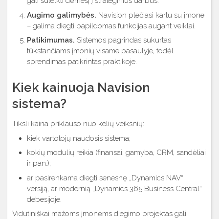
gali sutelkti dėmesį į strateginius darbus.
Augimo galimybės.
Navision plečiasi kartu su įmone
– galima diegti papildomas funkcijas augant veiklai.
Patikimumas.
Sistemos pagrindas sukurtas
tūkstančiams įmonių visame pasaulyje, todėl
sprendimas patikrintas praktikoje.
Kiek kainuoja Navision
sistema?
Tiksli kaina priklauso nuo kelių veiksnių:
kiek vartotojų naudosis sistema;
kokių modulių reikia (finansai, gamyba, CRM, sandėliai
ir pan.);
ar pasirenkama diegti senesnę „Dynamics NAV“
versiją, ar modernią „Dynamics 365 Business Central“
debesijoje.
Vidutiniškai mažoms įmonėms diegimo projektas gali