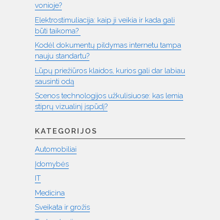
vonioje?
Elektrostimuliacija: kaip ji veikia ir kada gali
būti taikoma?
Kodėl dokumentų pildymas internetu tampa
nauju standartu?
Lūpų priežiūros klaidos, kurios gali dar labiau
sausinti odą
Scenos technologijos užkulisiuose: kas lemia
stiprų vizualinį įspūdį?
KATEGORIJOS
Automobiliai
Įdomybės
IT
Medicina
Sveikata ir grožis