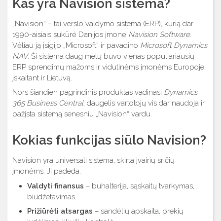
Kas yra Navision sistema?
„Navision“ – tai verslo valdymo sistema (ERP), kurią dar
1990-aisiais sukūrė Danijos įmonė
Navision Software
.
Vėliau ją įsigijo „Microsoft“ ir pavadino
Microsoft Dynamics
NAV
. Ši sistema daug metų buvo vienas populiariausių
ERP sprendimų mažoms ir vidutinėms įmonėms Europoje,
įskaitant ir Lietuvą.
Nors šiandien pagrindinis produktas vadinasi
Dynamics
365 Business Central
, daugelis vartotojų vis dar naudoja ir
pažįsta sistemą senesniu „Navision“ vardu.
Kokias funkcijas siūlo Navision?
Navision yra universali sistema, skirta įvairių sričių
įmonėms. Ji padeda:
Valdyti finansus
– buhalterija, sąskaitų tvarkymas,
biudžetavimas.
Prižiūrėti atsargas
– sandėlių apskaita, prekių