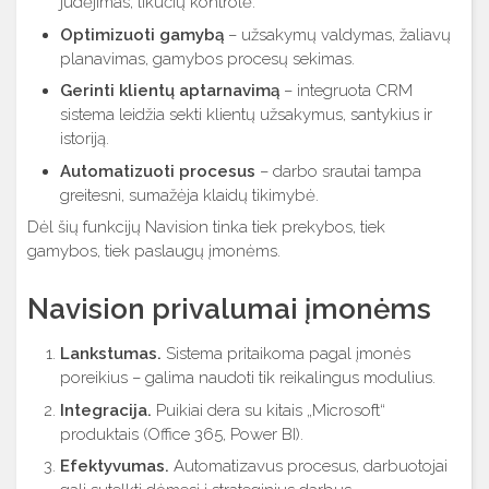
judėjimas, likučių kontrolė.
Optimizuoti gamybą
– užsakymų valdymas, žaliavų
planavimas, gamybos procesų sekimas.
Gerinti klientų aptarnavimą
– integruota CRM
sistema leidžia sekti klientų užsakymus, santykius ir
istoriją.
Automatizuoti procesus
– darbo srautai tampa
greitesni, sumažėja klaidų tikimybė.
Dėl šių funkcijų Navision tinka tiek prekybos, tiek
gamybos, tiek paslaugų įmonėms.
Navision privalumai įmonėms
Lankstumas.
Sistema pritaikoma pagal įmonės
poreikius – galima naudoti tik reikalingus modulius.
Integracija.
Puikiai dera su kitais „Microsoft“
produktais (Office 365, Power BI).
Efektyvumas.
Automatizavus procesus, darbuotojai