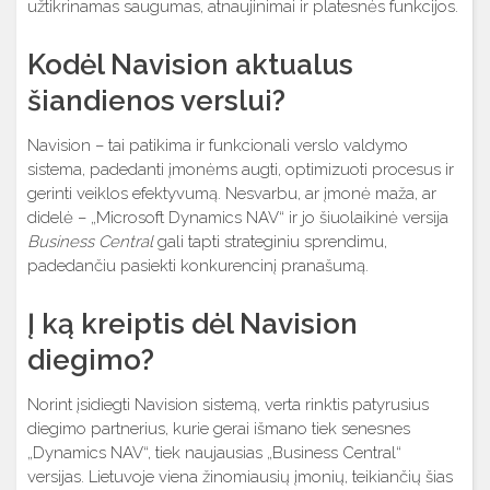
užtikrinamas saugumas, atnaujinimai ir platesnės funkcijos.
Kodėl Navision aktualus
šiandienos verslui?
Navision – tai patikima ir funkcionali verslo valdymo
sistema, padedanti įmonėms augti, optimizuoti procesus ir
gerinti veiklos efektyvumą. Nesvarbu, ar įmonė maža, ar
didelė – „Microsoft Dynamics NAV“ ir jo šiuolaikinė versija
Business Central
gali tapti strateginiu sprendimu,
padedančiu pasiekti konkurencinį pranašumą.
Į ką kreiptis dėl Navision
diegimo?
Norint įsidiegti Navision sistemą, verta rinktis patyrusius
diegimo partnerius, kurie gerai išmano tiek senesnes
„Dynamics NAV“, tiek naujausias „Business Central“
versijas. Lietuvoje viena žinomiausių įmonių, teikiančių šias