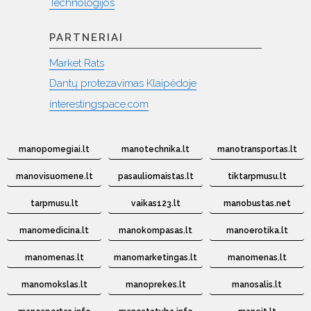
Technologijos
PARTNERIAI
Market Rats
Dantų protezavimas Klaipėdoje
interestingspace.com
manopomegiai.lt
manotechnika.lt
manotransportas.lt
manovisuomene.lt
pasauliomaistas.lt
tiktarpmusu.lt
tarpmusu.lt
vaikas123.lt
manobustas.net
manomedicina.lt
manokompasas.lt
manoerotika.lt
manomenas.lt
manomarketingas.lt
manomenas.lt
manomokslas.lt
manoprekes.lt
manosalis.lt