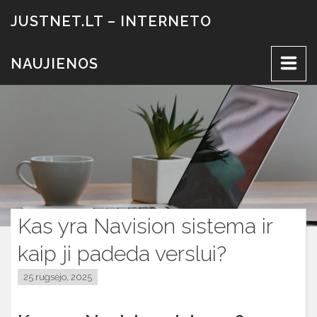
Eiti
JUSTNET.LT – INTERNETO
prie
turinio
NAUJIENOS
Kas yra Navision sistema ir
kaip ji padeda verslui?
25 rugsėjo, 2025